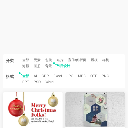
全部
元素
包装
名片
宣传单|折页
展板
样机
分类
海报
画册
背景
节日设计
全部
AI
CDR
Excel
JPG
MP3
OTF
PNG
格式
PPT
PSD
Word